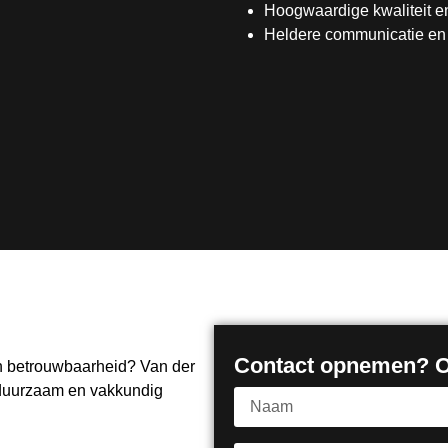
Hoogwaardige kwaliteit en
Heldere communicatie en d
Contact opnemen? Of
en betrouwbaarheid? Van der
 duurzaam en vakkundig